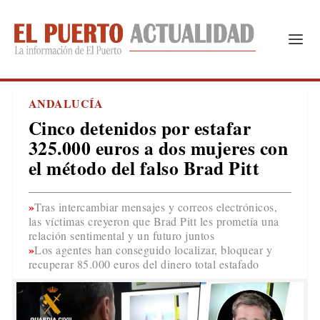
ANDALUCÍA
Cinco detenidos por estafar
325.000 euros a dos mujeres con
el método del falso Brad Pitt
Tras intercambiar mensajes y correos electrónicos,
las víctimas creyeron que Brad Pitt les prometía una
relación sentimental y un futuro juntos
Los agentes han conseguido localizar, bloquear y
recuperar 85.000 euros del dinero total estafado