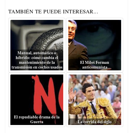
TAMBIÉN TE PUEDE INTERESAR...
Manual, automático o
híbrido: cómo cambia el
mantenimiento de la
El Miloš Forman
transmisión en coches usados
anticomunista
El repudiable drama de la
Guerra
La corrida del siglo