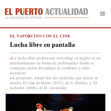
EL VAPORCITO CON EL CINE
Lucha libre en pantalla
La lucha libre profesional (wrestling en inglés) es un
entretenimiento en forma de performance donde se
conjugan ciertas disciplinas de combates y artes
escénicas
A propósito, trataré hoy dos películas que tienen su
interés: El clan de hierro (2023), de S. Durkin; y, El
luchador (2008), de D. Aronofsky