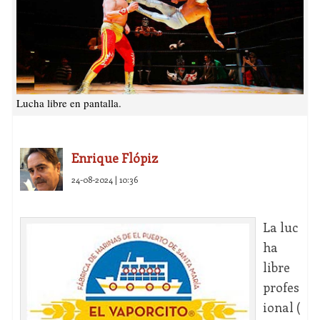
Lucha libre en pantalla.
Enrique Flópiz
24-08-2024 | 10:36
La luc
ha
libre
profes
ional (