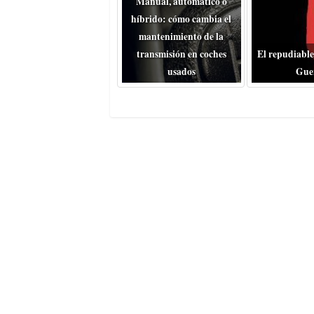
Manual, automático o
híbrido: cómo cambia el
mantenimiento de la
transmisión en coches
El repudiable
usados
Gue