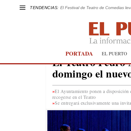
TENDENCIAS:
El Festival de Teatro de Comedias le
PORTADA
EL PUERTO
EL PUERTO
El Teatro Pedro 
domingo el nuevo
El Ayuntamiento ponen a disposición d
recogerse en el Teatro
Se entregará exclusivamente una invit