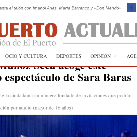
vanta el telón con Imanol Arias, María Barranco y «Don Mendo»
OCIO Y CULTURA
DEPORTES
OPINIÓN
AGE
Muñoz Seca acoge este
 espectáculo de Sara Baras
e la ciudadanía un número limitado de invitaciones que podrán
ación por adulto (mayor de 16 años)