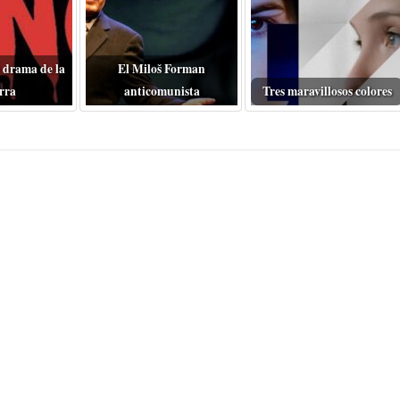
 drama de la
El Miloš Forman
rra
anticomunista
Tres maravillosos colores