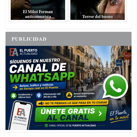
El Miloš Forman
anticomunista
Terror del bueno
PUBLICIDAD