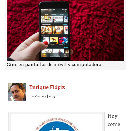
Cine en pantallas de móvil y computadora.
Enrique Flópiz
10-06-2023 | 11:14
Hoy
come