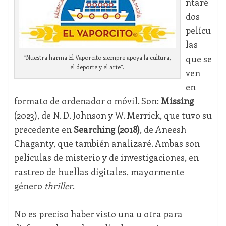
ntaré
dos
pelícu
las
que se
“Nuestra harina El Vaporcito siempre apoya la cultura,
el deporte y el arte”.
ven
en
formato de ordenador o móvil. Son:
Missing
(2023), de N. D. Johnson y W. Merrick, que tuvo su
precedente en
Searching
(2018)
, de Aneesh
Chaganty, que también analizaré. Ambas son
películas de misterio y de investigaciones, en
rastreo de huellas digitales, mayormente
género
thriller
.
No es preciso haber visto una u otra para