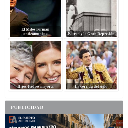
El Miloš Forman
anticomunista
El tren y la Gran Depresión
Hijos-Padres mayores
La corrida del siglo
PUBLICIDAD