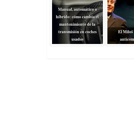
Manual, automático o
híbrido: cómo cambia el
mantenimiento de la
transmisión en coches
El Miloš
usados
anticom