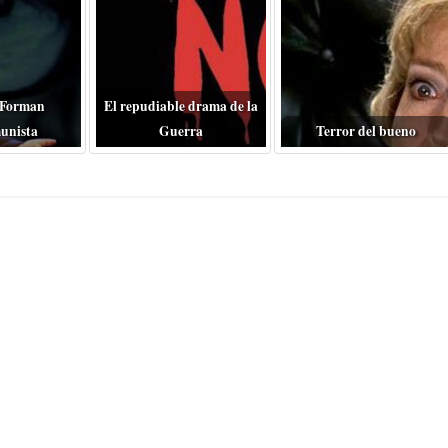
 Forman
El repudiable drama de la
unista
Guerra
Terror del bueno