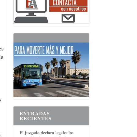
es
je
o
ENTRADAS
RECIENTES
El juzgado declara legales los
a