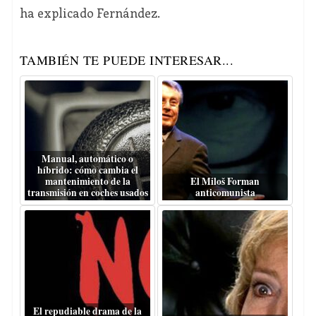
ha explicado Fernández.
TAMBIÉN TE PUEDE INTERESAR...
Manual, automático o
híbrido: cómo cambia el
mantenimiento de la
El Miloš Forman
transmisión en coches usados
anticomunista
El repudiable drama de la