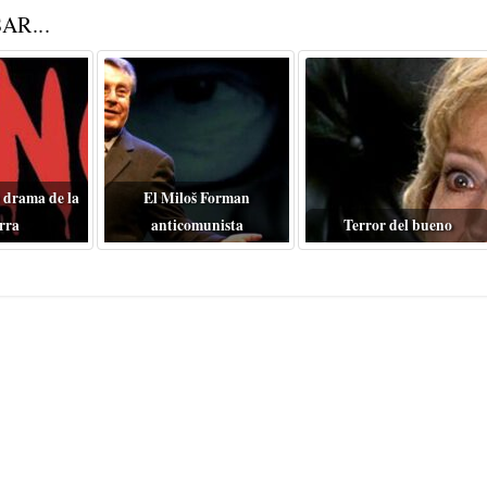
AR...
 drama de la
El Miloš Forman
rra
anticomunista
Terror del bueno