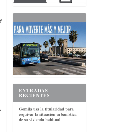
y
a
ENTRADAS
RECIENTES
Gomila usa la titularidad para
e
esquivar la situación urbanística
de su vivienda habitual