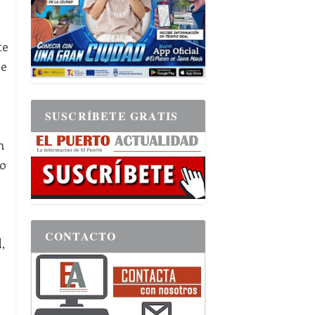
te
se
SUSCRÍBETE GRATIS
n
do
CONTACTO
,