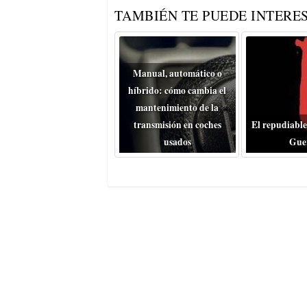
TAMBIÉN TE PUEDE INTERES
Manual, automático o
híbrido: cómo cambia el
mantenimiento de la
transmisión en coches
El repudiable
usados
Gue