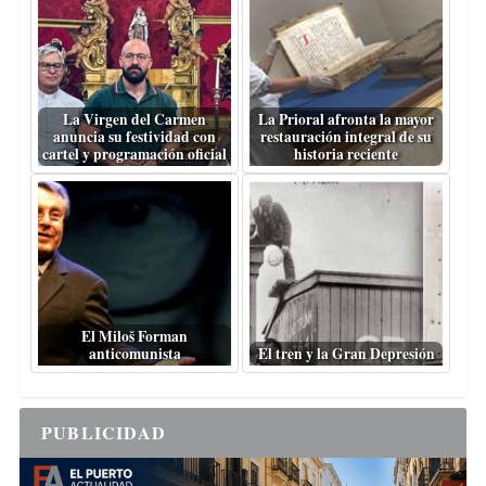
La Virgen del Carmen
La Prioral afronta la mayor
anuncia su festividad con
restauración integral de su
cartel y programación oficial
historia reciente
El Miloš Forman
anticomunista
El tren y la Gran Depresión
PUBLICIDAD