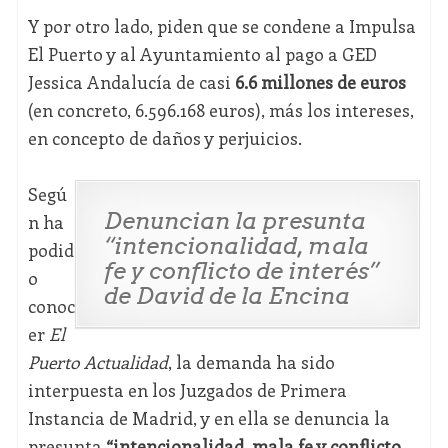
Y por otro lado, piden que se condene a Impulsa
El Puerto y al Ayuntamiento al pago a GED
Jessica Andalucía de casi
6.6 millones de euros
(en concreto, 6.596.168 euros), más los intereses,
en concepto de daños y perjuicios.
Segú
Denuncian la presunta
n ha
“intencionalidad, mala
podid
fe y conflicto de interés”
o
de David de la Encina
conoc
er
El
Puerto Actualidad
, la demanda ha sido
interpuesta en los Juzgados de Primera
Instancia de Madrid, y en ella se denuncia la
presunta
“intencionalidad, mala fe y conflicto