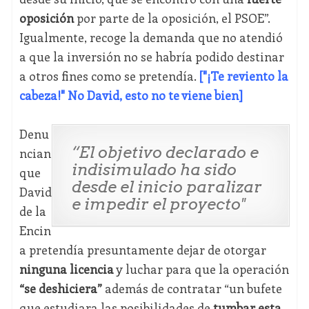
oposición
por parte de la oposición, el PSOE”.
Igualmente, recoge la demanda que no atendió
a que la inversión no se habría podido destinar
a otros fines como se pretendía.
["¡Te reviento la
cabeza!" No David, esto no te viene bien]
Denu
“El objetivo declarado e
ncian
indisimulado ha sido
que
desde el inicio paralizar
David
e impedir el proyecto"
de la
Encin
a pretendía presuntamente dejar de otorgar
ninguna licencia
y luchar para que la operación
“se deshiciera”
además de contratar “un bufete
que estudiara las posibilidades de
tumbar esta