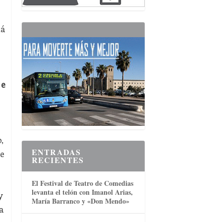
tá
 e
,
ENTRADAS
de
RECIENTES
El Festival de Teatro de Comedias
levanta el telón con Imanol Arias,
y
María Barranco y «Don Mendo»
a