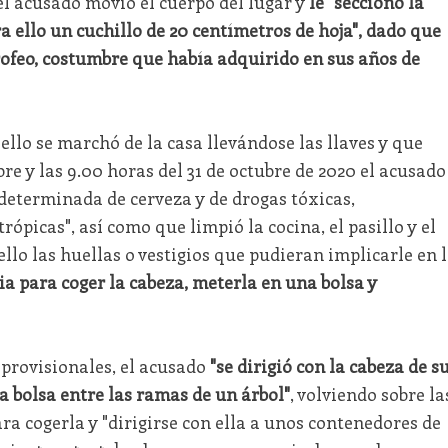
el acusado movió el cuerpo del lugar y
le "seccionó la
 ello un cuchillo de 20 centímetros de hoja", dado que
rofeo, costumbre que había adquirido en sus años de
ello se marchó de la casa llevándose las llaves y que
bre y las 9.00 horas del 31 de octubre de 2020 el acusado
determinada de cerveza y de drogas tóxicas,
rópicas", así como que limpió la cocina, el pasillo y el
llo las huellas o vestigios que pudieran implicarle en 
a para coger la cabeza, meterla en una bolsa y
provisionales, el acusado
"se dirigió con la cabeza de s
a bolsa entre las ramas de un árbol"
, volviendo sobre la
ara cogerla y "dirigirse con ella a unos contenedores de