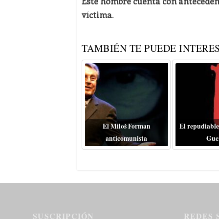
Este hombre cuenta con antecedente
víctima
.
TAMBIÉN TE PUEDE INTERES
El Miloš Forman
El repudiable
anticomunista
Gue
SUSCRIPCIÓN
REDES 