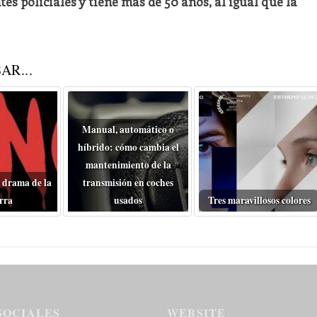
s policiales y tiene más de 50 años, al igual que la
AR...
Manual, automático o
híbrido: cómo cambia el
mantenimiento de la
 drama de la
transmisión en coches
rra
usados
Tres maravillosos colores
SOCIALES
WEBSITE