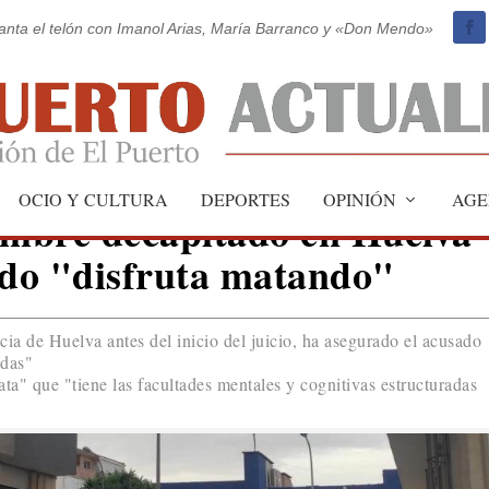
vanta el telón con Imanol Arias, María Barranco y «Don Mendo»
OCIO Y CULTURA
DEPORTES
OPINIÓN
AGE
ombre decapitado en Huelva
ado "disfruta matando"
cia de Huelva antes del inicio del juicio, ha asegurado el acusado
adas"
ata" que "tiene las facultades mentales y cognitivas estructuradas