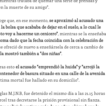
o mientras trataba de quemar una serie de prendas y
en la muerte de su amigo".
ecoge que, en ese momento,
se aproximó al acusado una
la bolsa que acababa de dejar en el suelo, a lo cual le
esto voy a hacerme un cenicero"
, mientras se la enseñaba
oma dado que la fecha coincidía con la celebración de
se ofreció de nuevo a enseñársela de cerca a cambio de
 la mostró también a "dos niñas"
.
ras esto
el acusado "emprendió la huida" y "arrojó la
contenedor de basura situado en una calle de la avenida
íctima mortal fue hallado en su domicilio".
las M.J.N.B, fue detenido el mismo día a las 21.15 horas
rcel tras decretarse la prisión provisional sin fianza.