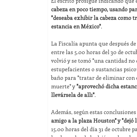
El escrito prosigue indicando que 
cabeza en poco tiempo, usando para
"deseaba exhibir la cabeza como t
estancia en México"
.
La Fiscalía apunta que después de 
entre las 5.00 horas del 30 de octu
volvió y se tomó "una cantidad no 
estupefacientes o sustancias psicot
baño para "tratar de eliminar con e
muerte" y
"aprovechó dicha estanci
llevársela de allí"
.
Además, según estas conclusiones 
amigo a la plaza Houston" y "dejó l
15.00 horas del día 31 de octubre p