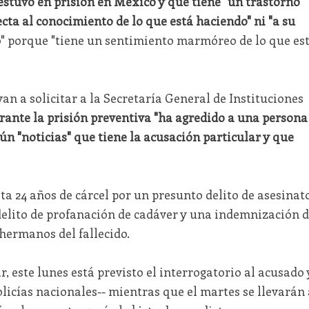
stuvo en prisión en México y que tiene "un trastorno
ecta al conocimiento de lo que está haciendo" ni "a su
" porque "tiene un sentimiento marmóreo de lo que es
an a solicitar a la Secretaría General de Instituciones
urante la prisión preventiva "ha agredido a una persona
ún "noticias" que tiene la acusación particular y que
ita 24 años de cárcel por un presunto delito de asesinato
elito de profanación de cadáver y una indemnización 
hermanos del fallecido.
, este lunes está previsto el interrogatorio al acusado 
olicías nacionales-- mientras que el martes se llevarán 