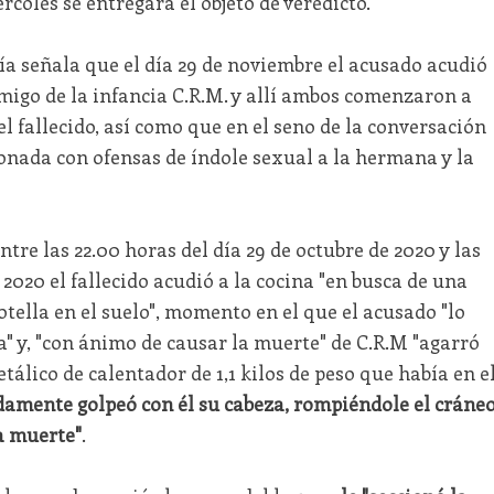
rcoles se entregará el objeto de veredicto.
lía señala que el día 29 de noviembre el acusado acudió
migo de la infancia C.R.M. y allí ambos comenzaron a
l fallecido, así como que en el seno de la conversación
nada con ofensas de índole sexual a la hermana y la
entre las 22.00 horas del día 29 de octubre de 2020 y las
 2020 el fallecido acudió a la cocina "en busca de una
otella en el suelo", momento en el que el acusado "lo
a" y, "con ánimo de causar la muerte" de C.R.M "agarró
álico de calentador de 1,1 kilos de peso que había en e
idamente golpeó con él su cabeza, rompiéndole el cráne
la muerte"
.