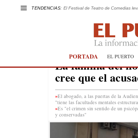
TENDENCIAS:
El Festival de Teatro de Comedias le
PORTADA
HUELVA
EL PUERTO
La familia del h
cree que el acus
El abogado, a las puertas de la Audien
"tiene las facultades mentales estructur
Es "el crimen sin sentido de un psicóp
y conservadas"