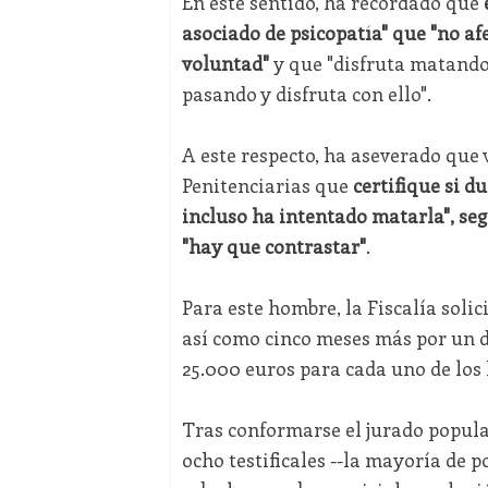
En este sentido, ha recordado que
e
asociado de psicopatía" que "no af
voluntad"
y que "disfruta matando
pasando y disfruta con ello".
A este respecto, ha aseverado que v
Penitenciarias que
certifique si d
incluso ha intentado matarla", seg
"hay que contrastar"
.
Para este hombre, la Fiscalía solic
así como cinco meses más por un d
25.000 euros para cada uno de los 
Tras conformarse el jurado popular
ocho testificales --la mayoría de p