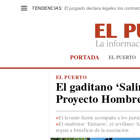
TENDENCIAS:
El juzgado declara legales los contrat
PORTADA
EL PUERTO
EL PUERTO
El gaditano ‘Sal
Proyecto Hombr
El levante fuerte acompaña a los parti
El onubense ‘Enriaero’, el sevillano ‘
regata a beneficio de la asociación