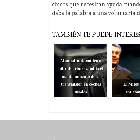
chicos que necesitan ayuda cuando 
daba la palabra a una voluntaria d
TAMBIÉN TE PUEDE INTERES
Manual, automático o
híbrido: cómo cambia el
mantenimiento de la
transmisión en coches
El Miloš
usados
anticom