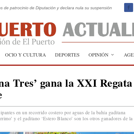
os de patrocinio de Diputación y declara nula su suspensión
OCIO Y CULTURA
DEPORTES
OPINIÓN
AGE
ina Tres’ gana la XXI Regata
e
cipantes en un recorrido costero por aguas de la bahía gaditana
Arrimo’ y el gaditano ‘Estero Blanco’ son los otros ganadores de la