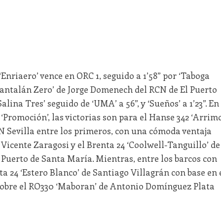
 ‘Enriaero’ vence en ORC 1, seguido a 1’58” por ‘Taboga
 ‘Pantalán Zero’ de Jorge Domenech del RCN de El Puerto
lina Tres’ seguido de ‘UMA’ a 56”, y ‘Sueños’ a 1’23”. En
 ‘Promoción’, las victorias son para el Hanse 342 ‘Arrimo
 Sevilla entre los primeros, con una cómoda ventaja
 Vicente Zaragosi y el Brenta 24 ‘Coolwell-Tanguillo’ de
 Puerto de Santa María. Mientras, entre los barcos con
ta 24 ‘Estero Blanco’ de Santiago Villagrán con base en 
sobre el RO330 ‘Maboran’ de Antonio Domínguez Plata