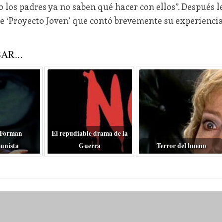
los padres ya no saben qué hacer con ellos”. Después l
e ‘Proyecto Joven’ que contó brevemente su experiencia
AR...
 Forman
El repudiable drama de la
unista
Guerra
Terror del bueno