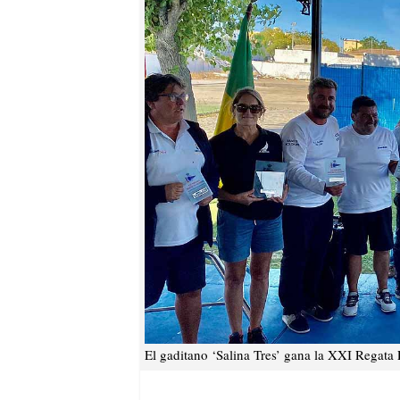
El gaditano ‘Salina Tres’ gana la XXI Regata