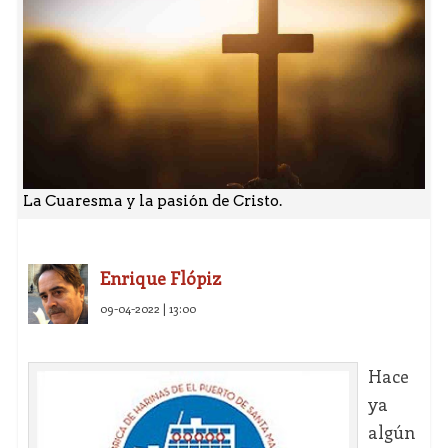
La Cuaresma y la pasión de Cristo.
Enrique Flópiz
09-04-2022 | 13:00
Hace
ya
algún