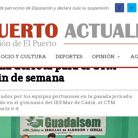
 de patrocinio de Diputación y declara nula su suspensión
OCIO Y CULTURA
DEPORTES
OPINIÓN
A
una derrota para el CTM
fin de semana
tados por los equipos portuenses en la pasada jornada
do en el gimnasio del IES Mar de Cádiz, el CTM
ente 0-6