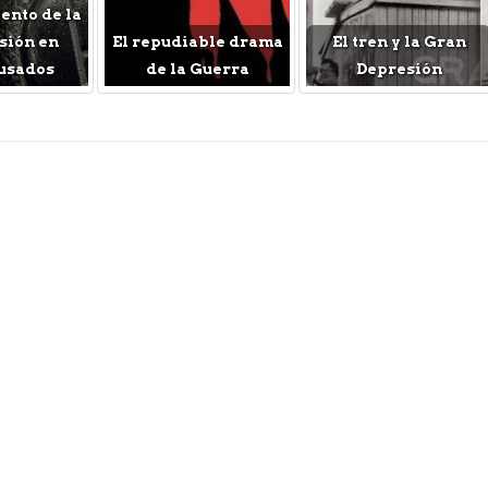
nto de la
sión en
El repudiable drama
El tren y la Gran
usados
de la Guerra
Depresión