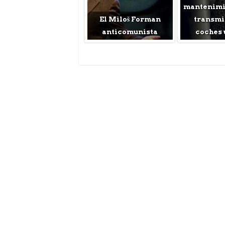
mantenimie
El Miloš Forman
transmi
anticomunista
coches 