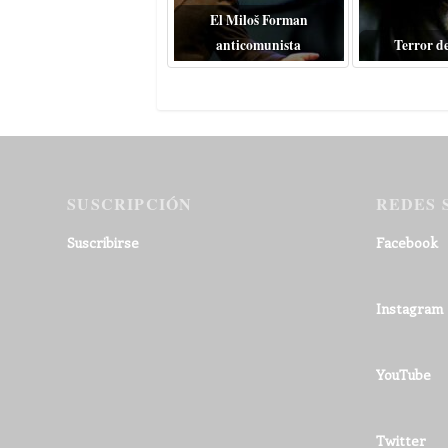
El Miloš Forman
anticomunista
Terror d
SUSCRIPCIÓN
REDES 
Suscribirse
Facebook
Instagram
YouTube
Twitter