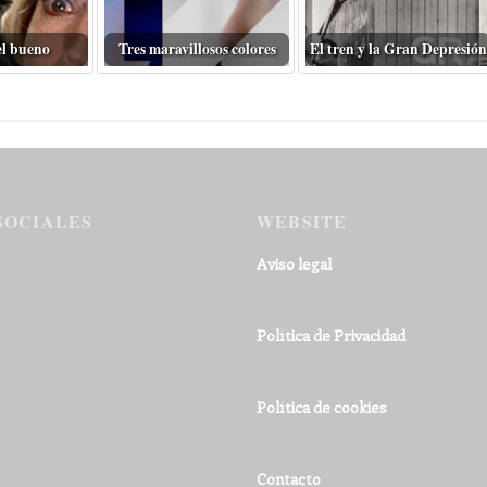
el bueno
Tres maravillosos colores
El tren y la Gran Depresión
SOCIALES
WEBSITE
Aviso legal
Política de Privacidad
Política de cookies
Contacto