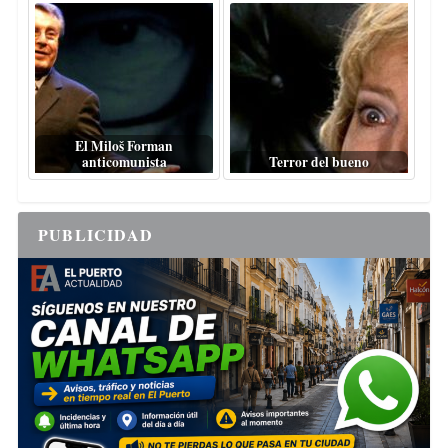
El Miloš Forman
anticomunista
Terror del bueno
PUBLICIDAD