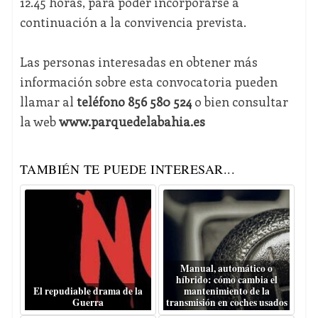
12.45 horas, para poder incorporarse a
continuación a la convivencia prevista.
Las personas interesadas en obtener más
información sobre esta convocatoria pueden
llamar al
teléfono 856 580 524
o bien consultar
la web
www.parquedelabahia.es
TAMBIÉN TE PUEDE INTERESAR...
Manual, automático o
híbrido: cómo cambia el
El repudiable drama de la
mantenimiento de la
Guerra
transmisión en coches usados