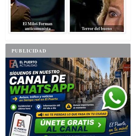
El Miloš Forman
anticomunista
Terror del bueno
PUBLICIDAD