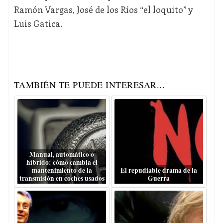
Ramón Vargas, José de los Ríos “el loquito” y
Luis Gatica.
TAMBIÉN TE PUEDE INTERESAR...
Manual, automático o
híbrido: cómo cambia el
mantenimiento de la
El repudiable drama de la
transmisión en coches usados
Guerra