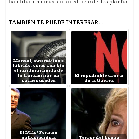
habilitar una más, en un edificio de dos plantas.
TAMBIÉN TE PUEDE INTERESAR...
Manual, automático o
híbrido: cómo cambia
el mantenimiento de
la transmisión en
El repudiable drama
coches usados
de la Guerra
El Miloš Forman
anticomunista
Terror del bueno