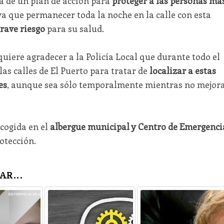
ta de un plan de acción para
proteger a las personas má
ya que permanecer toda la noche en la calle con esta
rave riesgo
para su salud.
quiere agradecer a la Policía Local que durante todo el
las calles de El Puerto para tratar de
localizar a estas
es
, aunque sea sólo temporalmente mientras no mejor
cogida en el
albergue municipal y Centro de Emergenci
otección.
AR...