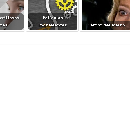
villosos
Películas
res
inquietantes
Terror del bueno