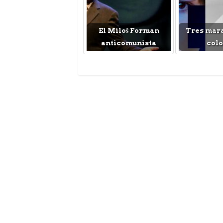
El Miloš Forman
Tres mara
anticomunista
colo