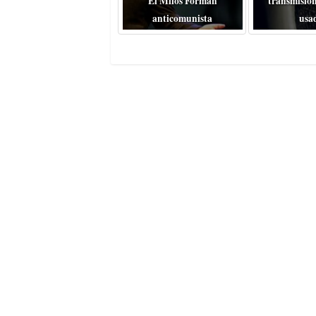
El Miloš Forman
transmisión
anticomunista
usa