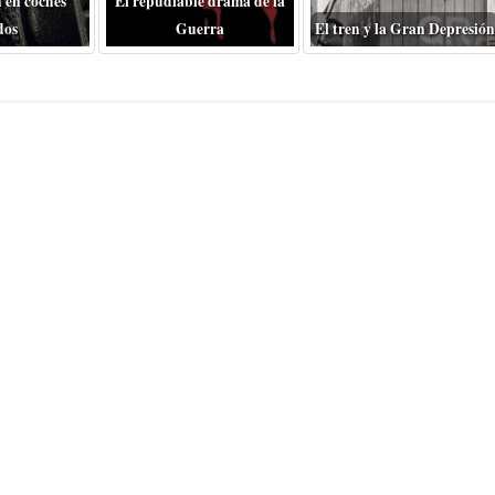
 en coches
El repudiable drama de la
dos
Guerra
El tren y la Gran Depresión