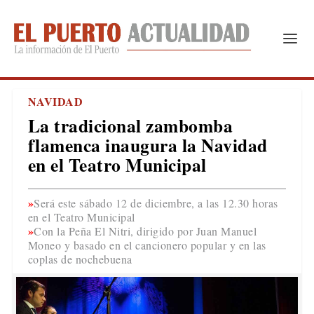
NAVIDAD
La tradicional zambomba
flamenca inaugura la Navidad
en el Teatro Municipal
Será este sábado 12 de diciembre, a las 12.30 horas
en el Teatro Municipal
Con la Peña El Nitri, dirigido por Juan Manuel
Moneo y basado en el cancionero popular y en las
coplas de nochebuena