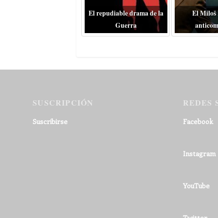
El repudiable drama de la
El Miloš
Guerra
anticom
SUSCRIPCIÓN
REDES 
Suscribirse
Facebook
Instagram
YouTube
Twitter