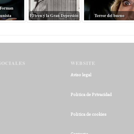
 Forman
unista
El tren y la Gran Depresión
Terror del bueno
SOCIALES
WEBSITE
Aviso legal
Política de Privacidad
Política de cookies
Contacto