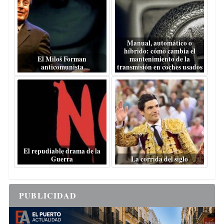
Manual, automático o
híbrido: cómo cambia el
El Miloš Forman
mantenimiento de la
anticomunista
transmisión en coches usados
El repudiable drama de la
Guerra
La corrida del siglo
PUBLICIDAD