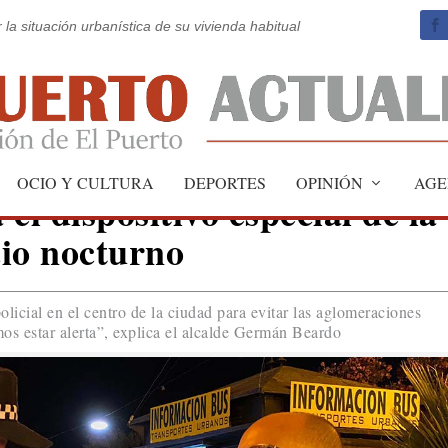
 la situación urbanística de su vivienda habitual
OCIO Y CULTURA
DEPORTES
OPINIÓN
AGE
el dispositivo especial de la
cio nocturno
icial en el centro de la ciudad para evitar las aglomeraciones
s estar alerta”, explica el alcalde Germán Beardo