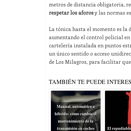
metros de distancia obligatoria, 
respetar los aforos
y las normas es
La tónica hasta el momento es la 
aumentando el control policial en 
cartelería instalada en puntos est
un único sentido o acceso unidirec
de Los Milagros, para facilitar qu
TAMBIÉN TE PUEDE INTERES
Manual, automático o
híbrido: cómo cambia el
mantenimiento de la
transmisión en coches
El repudiable