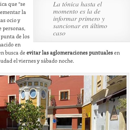
La tónica hasta el
ica que “se
momento es la de
rementar la
informar primero y
as ocio y
sancionar en último
e personas,
caso
 punta de los
nacido en
en busca de
evitar las aglomeraciones puntuales
en
iudad el viernes y sábado noche.