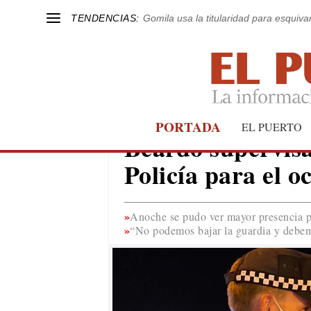
TENDENCIAS:
Gomila usa la titularidad para esquivar
PORTADA
EL PUERTO
EL PUERTO
Beardo supervisa 
Policía para el o
Anoche se pudo ver mayor presencia pol
“No podemos bajar la guardia y debemo