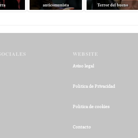
rra
anticomunista
Terror del bueno
SOCIALES
WEBSITE
Aviso legal
Política de Privacidad
Política de cookies
Contacto