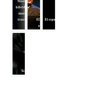
Manual, automático o
híbrido: cómo cambia el
mantenimiento de la
transmisión en coches
El Miloš Forman
El repudiable drama de la
usados
anticomunista
Guerra
Terror del bueno