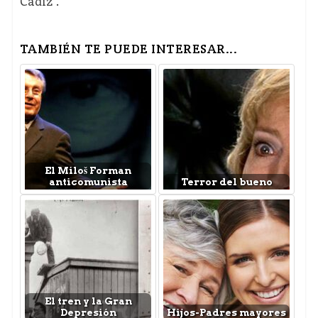
Cádiz”.
TAMBIÉN TE PUEDE INTERESAR...
El Miloš Forman
anticomunista
Terror del bueno
El tren y la Gran
Depresión
Hijos-Padres mayores