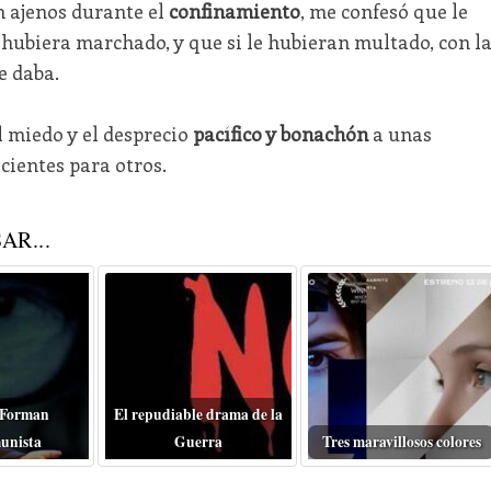
on ajenos durante el
confinamiento
, me confesó que le
e hubiera marchado, y que si le hubieran multado, con l
e daba.
el miedo y el desprecio
pacífico y bonachón
a unas
cientes para otros.
AR...
 Forman
El repudiable drama de la
unista
Guerra
Tres maravillosos colores