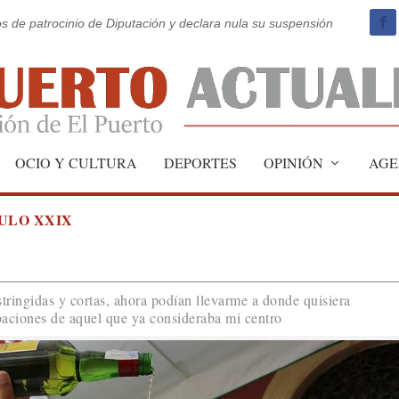
os de patrocinio de Diputación y declara nula su suspensión
OCIO Y CULTURA
DEPORTES
OPINIÓN
AGE
TULO XXIX
stringidas y cortas, ahora podían llevarme a donde quisiera
baciones de aquel que ya consideraba mi centro