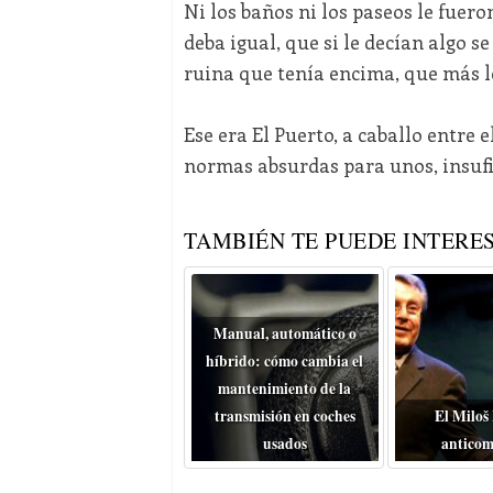
Ni los baños ni los paseos le fuer
deba igual, que si le decían algo s
ruina que tenía encima, que más l
Ese era El Puerto, a caballo entre 
normas absurdas para unos, insufi
TAMBIÉN TE PUEDE INTERES
Manual, automático o
híbrido: cómo cambia el
mantenimiento de la
transmisión en coches
El Miloš
usados
anticom