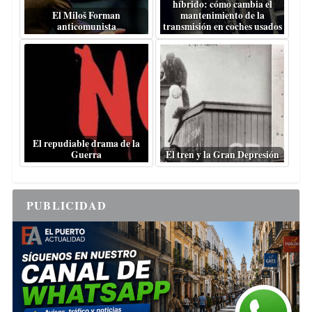
híbrido: cómo cambia el
El Miloš Forman
mantenimiento de la
anticomunista
transmisión en coches usados
El repudiable drama de la
Guerra
El tren y la Gran Depresión
PUBLICIDAD