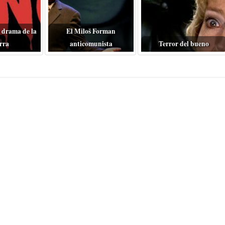
 drama de la
El Miloš Forman
rra
anticomunista
Terror del bueno