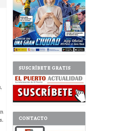
SUSCRÍBETE GRATIS
o
s
,
ón
CONTACTO
s.