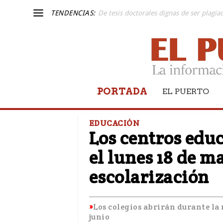
TENDENCIAS:
El Real Madrid C conquista el L Trofeo 
PORTADA
EL PUERTO
EDUCACIÓN
Los centros educ
el lunes 18 de m
escolarización
Los colegios abrirán durante la 
junio