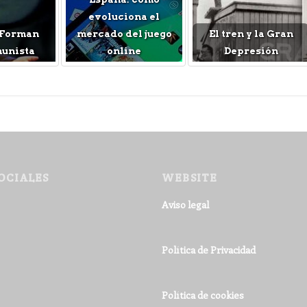
evoluciona el
 Forman
mercado del juego
El tren y la Gran
munista
online
Depresión
OCIALES
WEBSITE
Aviso legal
Política de Privacidad
Política de cookies