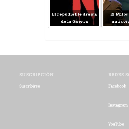
El repudiable drama
El Miloš
de la Guerra
antico
SUSCRIPCIÓN
REDES S
Suscribirse
Facebook
Instagram
YouTube