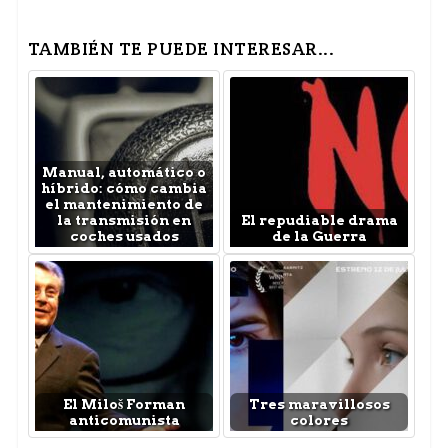
TAMBIÉN TE PUEDE INTERESAR...
Manual, automático o
híbrido: cómo cambia
el mantenimiento de
la transmisión en
El repudiable drama
coches usados
de la Guerra
El Miloš Forman
Tres maravillosos
anticomunista
colores