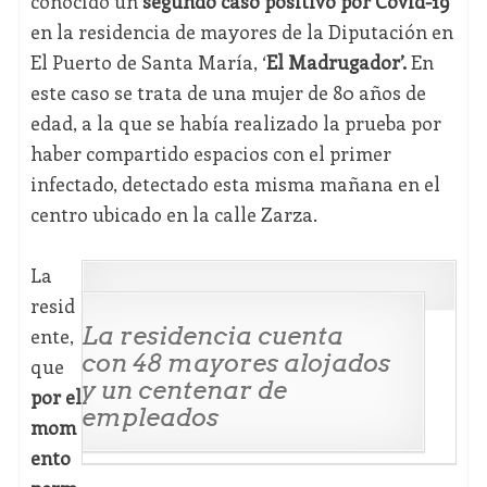
conocido un
segundo caso positivo por Covid-19
en la residencia de mayores de la Diputación en
El Puerto de Santa María, ‘
El Madrugador’.
En
este caso se trata de una mujer de 80 años de
edad, a la que se había realizado la prueba por
haber compartido espacios con el primer
infectado, detectado esta misma mañana en el
centro ubicado en la calle Zarza.
La
resid
La residencia cuenta
ente,
con 48 mayores alojados
que
y un centenar de
por el
empleados
mom
ento