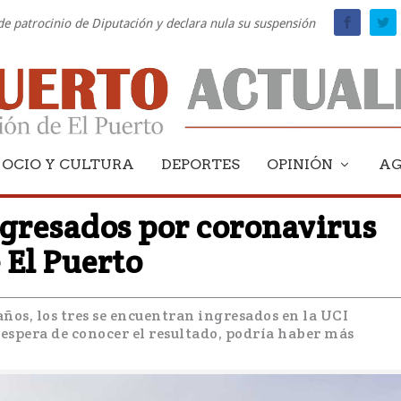
 de patrocinio de Diputación y declara nula su suspensión
OCIO Y CULTURA
DEPORTES
OPINIÓN
A
ngresados por coronavirus
e El Puerto
 años, los tres se encuentran ingresados en la UCI
 espera de conocer el resultado, podría haber más