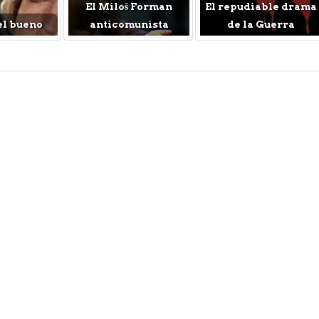
El Miloš Forman
El repudiable drama
el bueno
anticomunista
de la Guerra