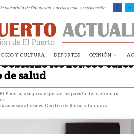
 de patrocinio de Diputación y declara nula su suspensión
OCIO Y CULTURA
DEPORTES
OPINIÓN
A
 Gobierno los 261.000 euros
o de salud
 El Puerto, asegura esperar respuesta del gobierno
es
os accesos al nuevo Centro de Salud y la nueva