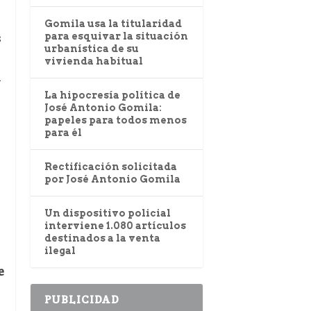
Gomila usa la titularidad
s
para esquivar la situación
urbanística de su
vivienda habitual
a
La hipocresía política de
José Antonio Gomila:
papeles para todos menos
para él
Rectificación solicitada
por José Antonio Gomila
Un dispositivo policial
interviene 1.080 artículos
destinados a la venta
ilegal
e
PUBLICIDAD