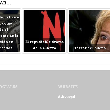
AR...
tomático o
: cómo
a el
nto de la
sión en
El repudiable drama
usados
de la Guerra
Terror del bueno
OCIALES
WEBSITE
Aviso legal