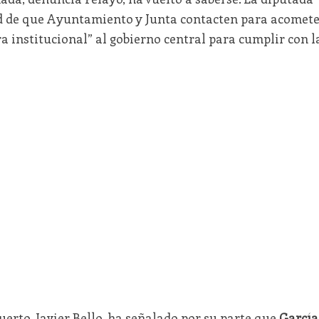
d de que Ayuntamiento y Junta contacten para acomete
ra institucional” al gobierno central para cumplir con l
Puerto, Javier Bello, ha señalado por su parte que
García