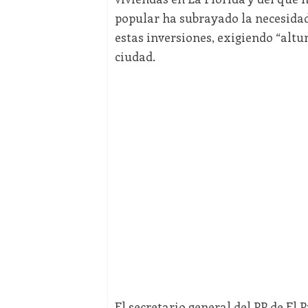
popular ha subrayado la necesida
estas inversiones, exigiendo “altu
ciudad.
El secretario general del PP de El 