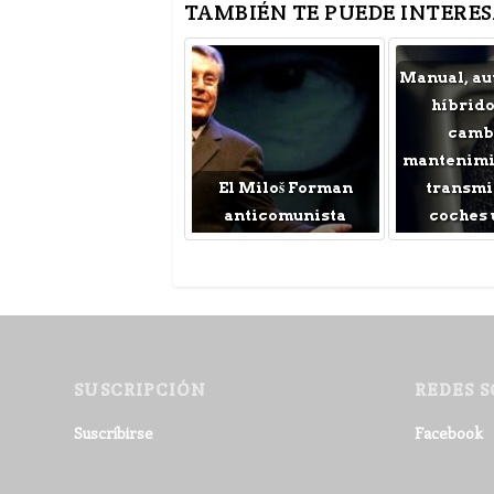
TAMBIÉN TE PUEDE INTERES
Manual, au
híbrido
cambi
mantenimie
El Miloš Forman
transmi
anticomunista
coches 
SUSCRIPCIÓN
REDES S
Suscribirse
Facebook