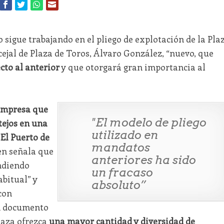
 sigue trabajando en el pliego de explotación de la Pla
ncejal de Plaza de Toros, Álvaro González, “nuevo, que
to al anterior
y que otorgará gran importancia al
 empresa que
"El modelo de pliego
tejos en una
utilizado en
El Puerto de
mandatos
en señala que
anteriores ha sido
ndiendo
un fracaso
bitual” y
absoluto”
con
un documento
laza ofrezca
una mayor cantidad y diversidad de