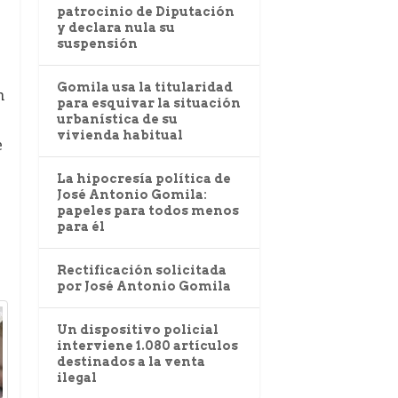
patrocinio de Diputación
y declara nula su
suspensión
Gomila usa la titularidad
n
para esquivar la situación
urbanística de su
vivienda habitual
e
La hipocresía política de
José Antonio Gomila:
papeles para todos menos
para él
Rectificación solicitada
por José Antonio Gomila
Un dispositivo policial
interviene 1.080 artículos
destinados a la venta
ilegal