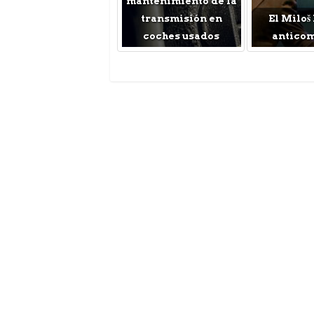
mantenimiento de la
transmisión en
El Miloš
coches usados
antico