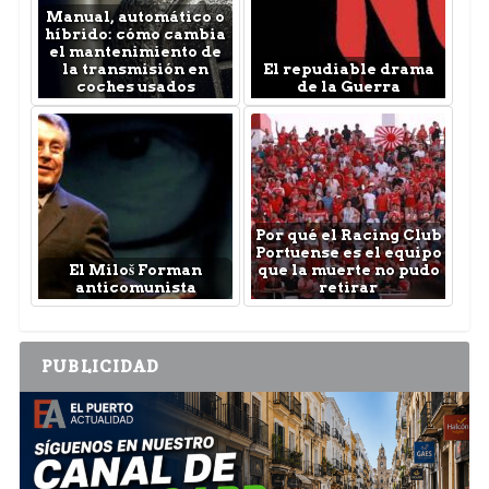
Manual, automático o
híbrido: cómo cambia
el mantenimiento de
la transmisión en
El repudiable drama
coches usados
de la Guerra
Por qué el Racing Club
Portuense es el equipo
El Miloš Forman
que la muerte no pudo
anticomunista
retirar
PUBLICIDAD