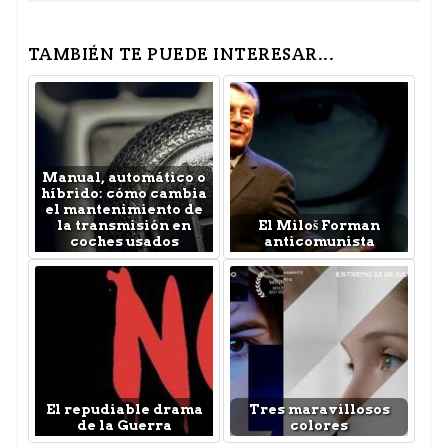
TAMBIÉN TE PUEDE INTERESAR...
Manual, automático o
híbrido: cómo cambia
el mantenimiento de
la transmisión en
El Miloš Forman
coches usados
anticomunista
El repudiable drama
Tres maravillosos
de la Guerra
colores