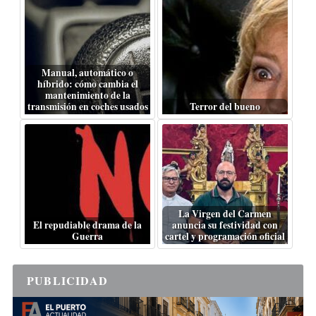
Manual, automático o
híbrido: cómo cambia el
mantenimiento de la
transmisión en coches usados
Terror del bueno
La Virgen del Carmen
El repudiable drama de la
anuncia su festividad con
Guerra
cartel y programación oficial
PUBLICIDAD