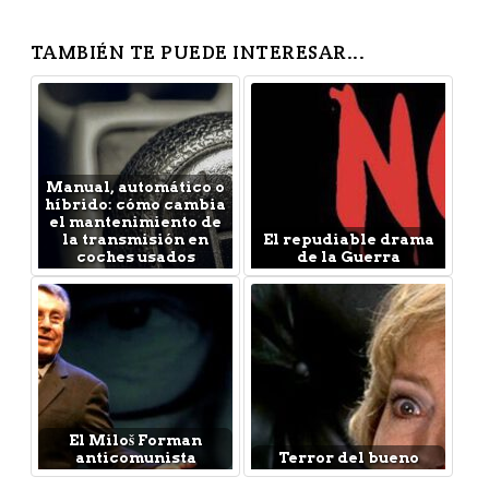
TAMBIÉN TE PUEDE INTERESAR...
Manual, automático o
híbrido: cómo cambia
el mantenimiento de
la transmisión en
El repudiable drama
coches usados
de la Guerra
El Miloš Forman
anticomunista
Terror del bueno