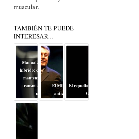
muscular.
TAMBIÉN TE PUEDE
INTERESAR...
Manual, automático o
híbrido: cómo cambia el
mantenimiento de la
transmisión en coches
El Miloš Forman
El repudiable drama de la
usados
anticomunista
Guerra