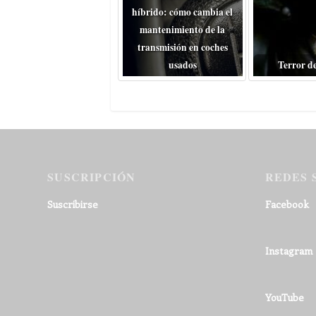
híbrido: cómo cambia el
mantenimiento de la
transmisión en coches
usados
Terror d
SUSCRIPCIÓN
REDES 
Suscribirse
Facebook
Instagram
YouTube