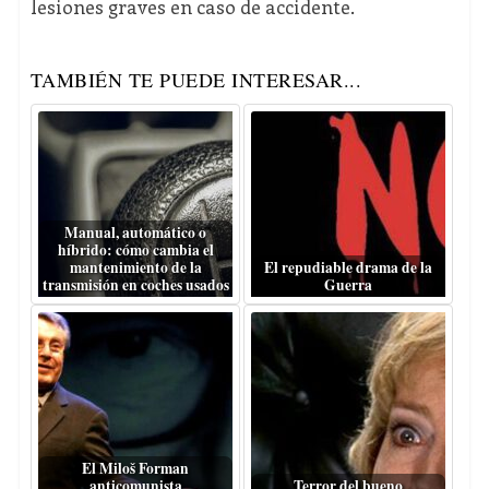
lesiones graves en caso de accidente.
TAMBIÉN TE PUEDE INTERESAR...
Manual, automático o
híbrido: cómo cambia el
mantenimiento de la
El repudiable drama de la
transmisión en coches usados
Guerra
El Miloš Forman
anticomunista
Terror del bueno