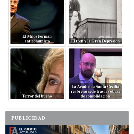
El Miloš Forman
anticomunista
El tren y la Gran Depresión
La Academia Santa Cecilia
reabre su sede tras las obras
Terror del bueno
de consolidación
PUBLICIDAD