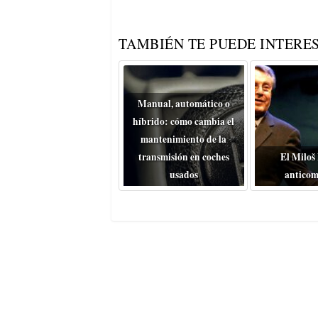
TAMBIÉN TE PUEDE INTERES
Manual, automático o
híbrido: cómo cambia el
mantenimiento de la
transmisión en coches
El Miloš
usados
anticom