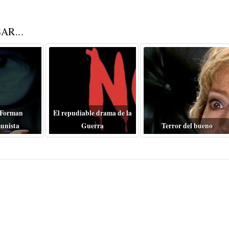
AR...
 Forman
El repudiable drama de la
unista
Guerra
Terror del bueno