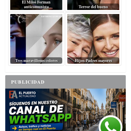
El Miloš Forman
anticomunista
Terror del bueno
Tres maravillosos colores
Hijos-Padres mayores
PUBLICIDAD