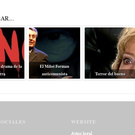
AR...
 drama de la
El Miloš Forman
rra
anticomunista
Terror del bueno
SOCIALES
WEBSITE
Aviso legal