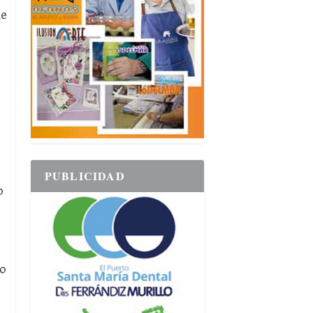
de
PUBLICIDAD
o
no