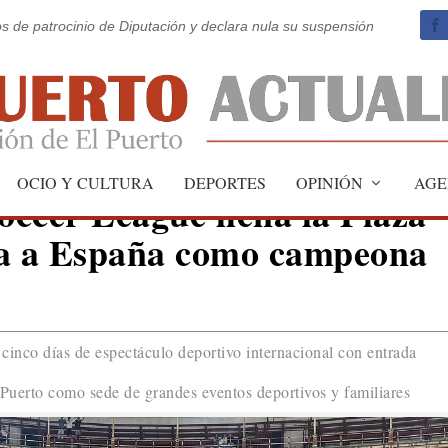
os de patrocinio de Diputación y declara nula su suspensión
OCIO Y CULTURA
DEPORTES
OPINIÓN
AGE
ccer League llena la Plaza
na a España como campeona
cinco días de espectáculo deportivo internacional con entrada
 Puerto como sede de grandes eventos deportivos y familiares