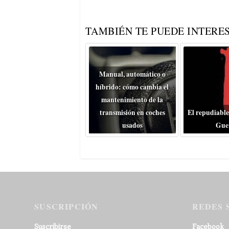
TAMBIÉN TE PUEDE INTERES
Manual, automático o
híbrido: cómo cambia el
mantenimiento de la
transmisión en coches
El repudiable
usados
Gue
SUSCRIPCIÓN
REDES 
Suscribirse
Facebook