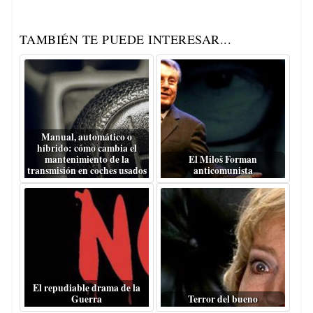
TAMBIÉN TE PUEDE INTERESAR...
Manual, automático o
híbrido: cómo cambia el
mantenimiento de la
El Miloš Forman
transmisión en coches usados
anticomunista
El repudiable drama de la
Guerra
Terror del bueno