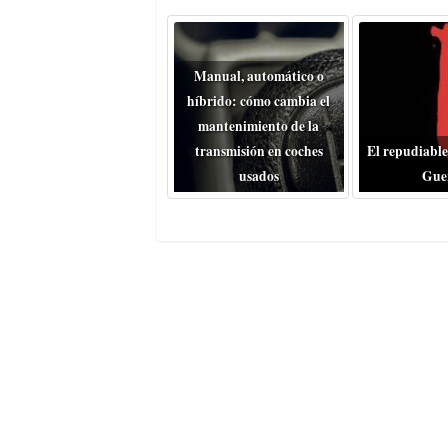
Manual, automático o
híbrido: cómo cambia el
mantenimiento de la
transmisión en coches
El repudiable
usados
Gue