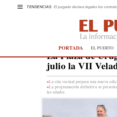
TENDENCIAS:
El juzgado declara legales los contrat
PORTADA
EL PUERTO
EL PUERTO
La Plaza de Urug
julio la VII Vela
La cita vecinal prepara una nueva edic
La programación definitiva se present
las edades