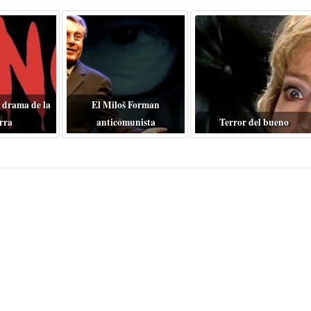
 drama de la
El Miloš Forman
rra
anticomunista
Terror del bueno