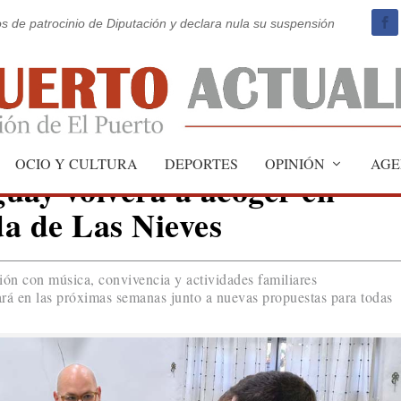
os de patrocinio de Diputación y declara nula su suspensión
OCIO Y CULTURA
DEPORTES
OPINIÓN
AGE
uay volverá a acoger en
da de Las Nieves
ión con música, convivencia y actividades familiares
ará en las próximas semanas junto a nuevas propuestas para todas