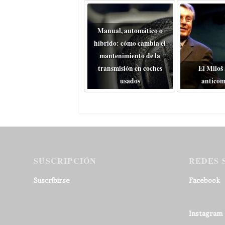
Manual, automático o
híbrido: cómo cambia el
mantenimiento de la
transmisión en coches
El Miloš
usados
anticom
SUSCRIPCIÓN
REDES 
Suscribirse
Facebook
Instagram