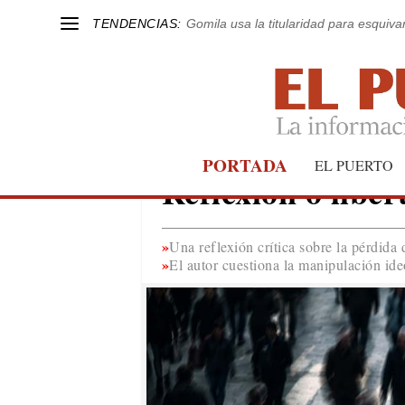
TENDENCIAS:
Gomila usa la titularidad para esquivar
PORTADA
LA OTRA BANDA
EL PUERTO
Reflexión o liber
Una reflexión crítica sobre la pérdida 
El autor cuestiona la manipulación ide