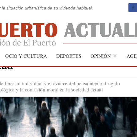
 la situación urbanística de su vivienda habitual
OCIO Y CULTURA
DEPORTES
OPINIÓN
AGE
tad
de libertad individual y el avance del pensamiento dirigido
ológica y la confusión moral en la sociedad actual