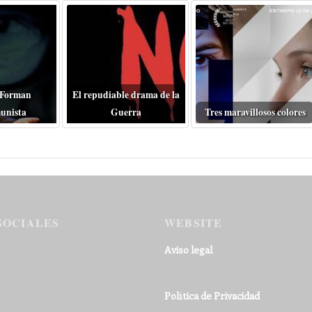
 Forman
El repudiable drama de la
unista
Guerra
Tres maravillosos colores
SOCIALES
WEBSITE
Aviso legal
Política de Privacidad