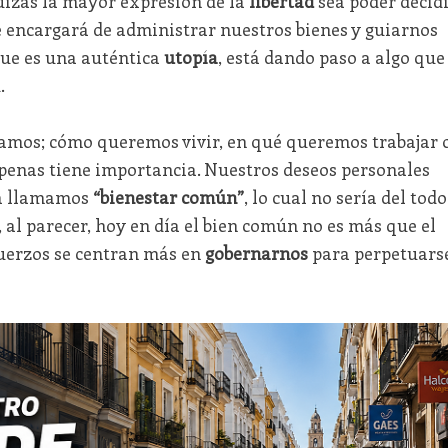
izás la mayor expresión de la
libertad
sea poder decid
e encargará de administrar nuestros bienes y guiarnos
 que es una auténtica
utopía
, está dando paso a algo que
.
amos; cómo queremos vivir, en qué queremos trabajar 
apenas tiene importancia. Nuestros deseos personales
ra llamamos
“bienestar común”
, lo cual no sería del todo
 al parecer, hoy en día el bien común no es más que el
fuerzos se centran más en
gobernarnos
para perpetuars